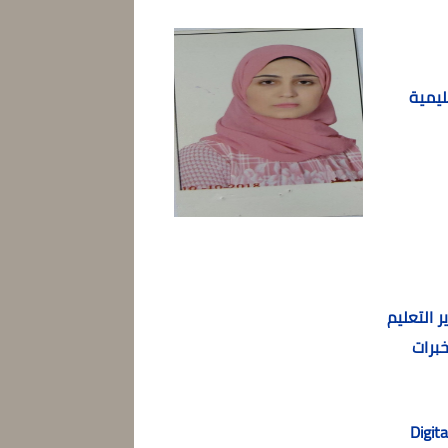
ليمية
 التعليم
برات
“Digi